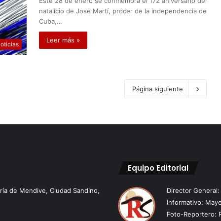
Este 28 de enero se conmemora el 172 aniversario del
natalicio de José Martí, prócer de la independencia de
Cuba,…
Leer más »
oticias
Página siguiente
Equipo Editorial
aría de Mendive, Ciudad Sandino,
Director General
Informativo: Maye
Foto-Reportero: 