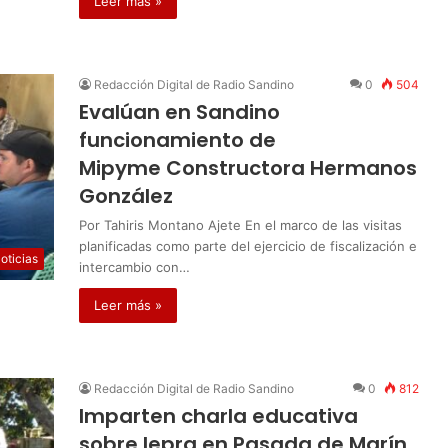
Leer más »
Redacción Digital de Radio Sandino
0
504
Evalúan en Sandino
funcionamiento de
Mipyme Constructora Hermanos
González
Por Tahiris Montano Ajete En el marco de las visitas
planificadas como parte del ejercicio de fiscalización e
oticias
intercambio con…
Leer más »
Redacción Digital de Radio Sandino
0
812
Imparten charla educativa
sobre lepra en Pasada de Marín