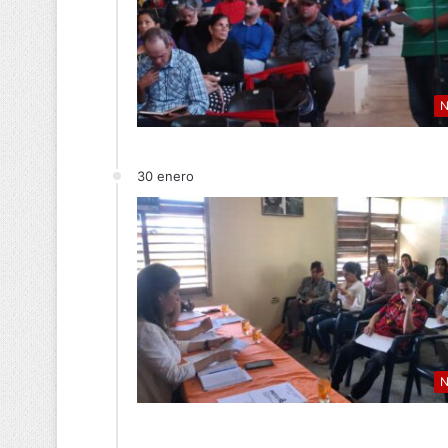
N
30 enero
N