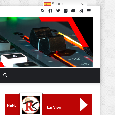
Spanish
NaN:
En Vivo