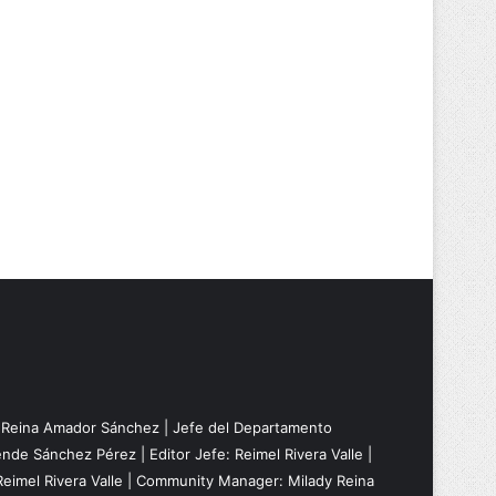
: Reina Amador Sánchez | Jefe del Departamento
nde Sánchez Pérez | Editor Jefe: Reimel Rivera Valle |
Reimel Rivera Valle | Community Manager: Milady Reina