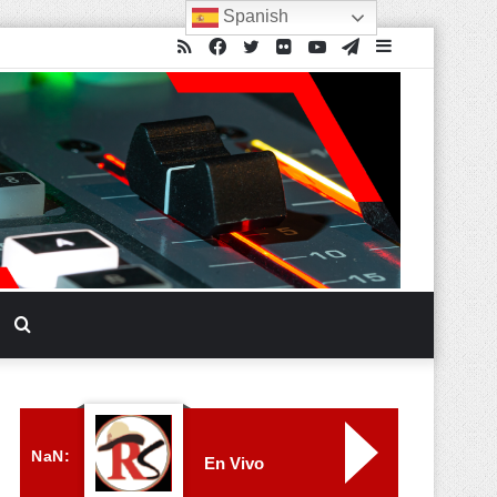
Spanish
NaN:
En Vivo