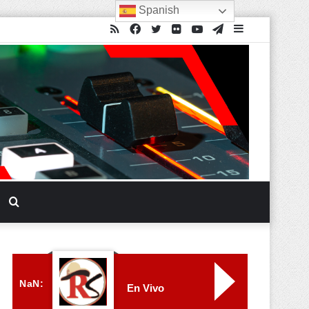
Spanish
NaN:
En Vivo