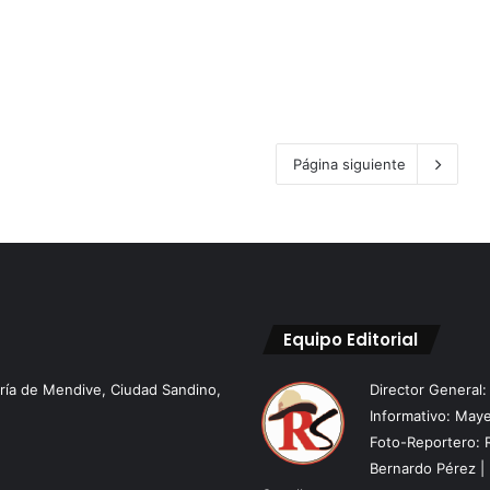
Página siguiente
Equipo Editorial
aría de Mendive, Ciudad Sandino,
Director General
Informativo: Maye
Foto-Reportero: 
Bernardo Pérez | 