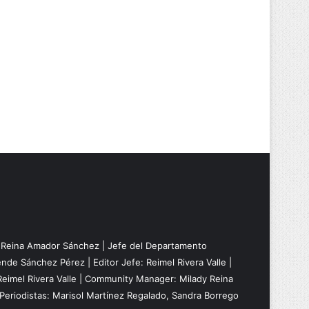
: Reina Amador Sánchez | Jefe del Departamento
nde Sánchez Pérez | Editor Jefe: Reimel Rivera Valle |
Reimel Rivera Valle | Community Manager: Milady Reina
Periodistas: Marisol Martínez Regalado, Sandra Borrego