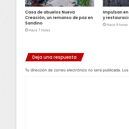
Casa de abuelos Nueva
Impulsan en
Creación, un remanso de paz en
y restaurac
Sandino
Hace 9 horas
Hace 7 horas
Deja una respuesta
Tu dirección de correo electrónico no será publicada.
Los
C
o
m
e
n
t