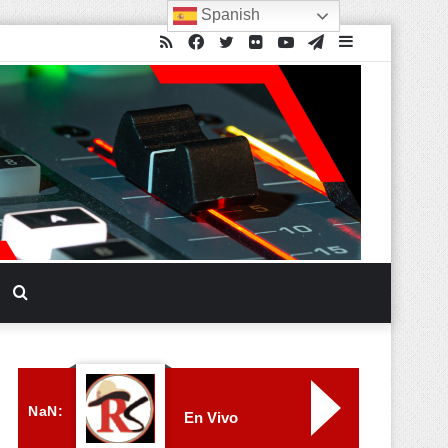
Spanish
NaN:
En Vivo