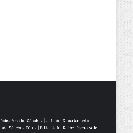
: Reina Amador Sánchez | Jefe del Departamento
nde Sánchez Pérez | Editor Jefe: Reimel Rivera Valle |