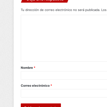
Tu dirección de correo electrónico no será publicada.
Los
C
o
m
e
n
t
a
Nombre
*
r
i
o
Correo electrónico
*
*