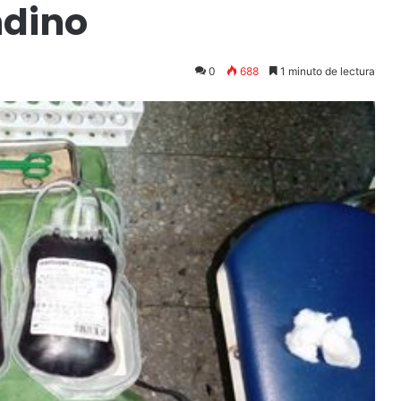
ndino
0
688
1 minuto de lectura