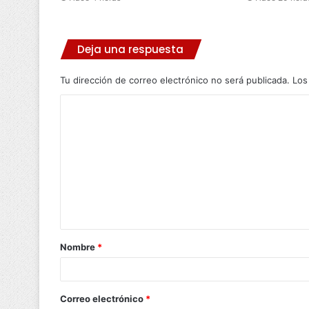
Deja una respuesta
Tu dirección de correo electrónico no será publicada.
Los
C
o
m
e
n
t
a
Nombre
*
r
i
o
Correo electrónico
*