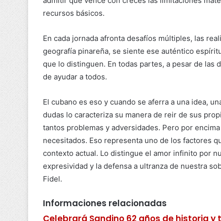
admitir que vence con creces las limitaciones mat
recursos básicos.
En cada jornada afronta desafíos múltiples, las re
geografía pinareña, se siente ese auténtico espíri
que lo distinguen. En todas partes, a pesar de las 
de ayudar a todos.
El cubano es eso y cuando se aferra a una idea, una
dudas lo caracteriza su manera de reir de sus propi
tantos problemas y adversidades. Pero por encima 
necesitados. Eso representa uno de los factores que
contexto actual. Lo distingue el amor infinito por nu
expresividad y la defensa a ultranza de nuestra sobe
Fidel.
Informaciones relacionadas
Celebrará Sandino 62 años de historia y 