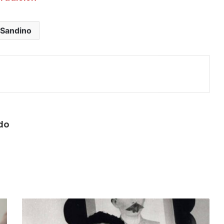
Sandino
do