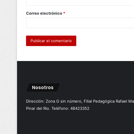
i
o
Correo electrónico
*
*
Nosotros
Dirección: Zona G sin número, Filial Pedagógica Rafael M
Pinar del Rio. Teléfono: 48423352