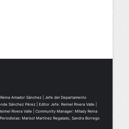
: Reina Amador Sánchez | Jefe del Departamento
nde Sánchez Pérez | Editor Jefe: Reimel Rivera Valle |
Reimel Rivera Valle | Community Manager: Milady Reina
Periodistas: Marisol Martínez Regalado, Sandra Borrego