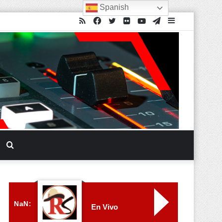
Spanish
NaN:
En Vivo