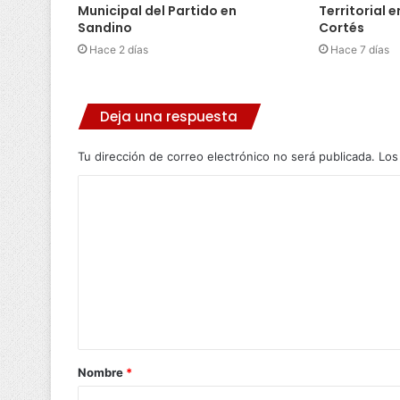
Municipal del Partido en
Territorial 
Sandino
Cortés
Hace 2 días
Hace 7 días
Deja una respuesta
Tu dirección de correo electrónico no será publicada.
Los
C
o
m
e
n
t
a
Nombre
*
r