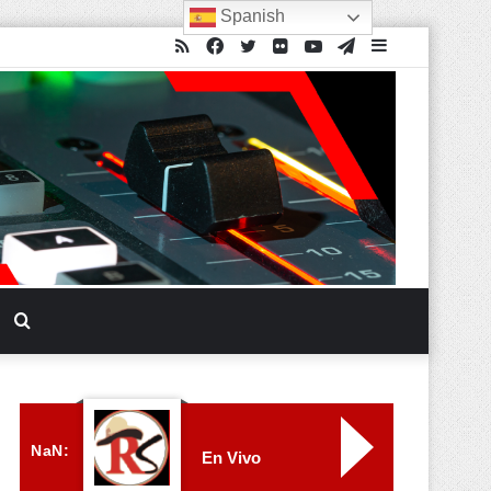
Spanish
NaN:
En Vivo