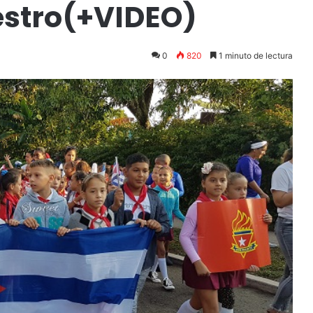
stro(+VIDEO)
0
820
1 minuto de lectura