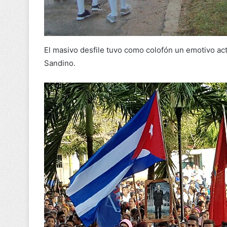
El masivo desfile tuvo como colofón un emotivo acto
Sandino.