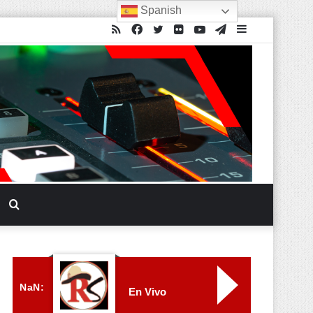
Spanish
NaN:
En Vivo