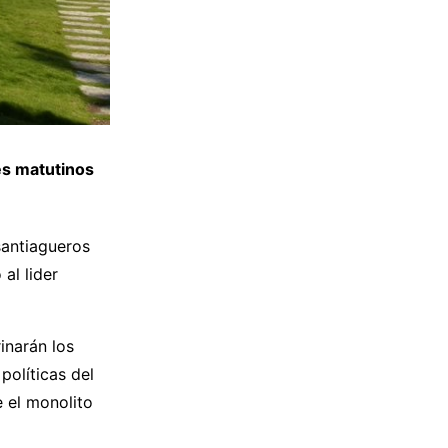
es matutinos
santiagueros
al lider
inarán los
políticas del
e el monolito