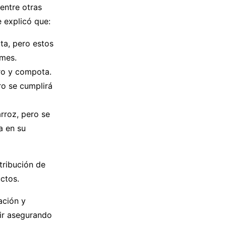
entre otras
 explicó que:
ota, pero estos
 mes.
aro y compota.
ro se cumplirá
rroz, pero se
a en su
stribución de
uctos.
ación y
 ir asegurando