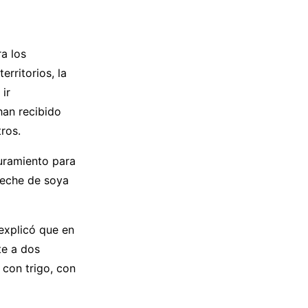
a los
rritorios, la
ir
han recibido
ros.
guramiento para
 leche de soya
 explicó que en
te a dos
 con trigo, con