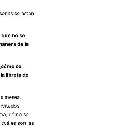
rsonas se están
 que no se
manera de la
¿cómo se
a libreta de
os meses,
invitados
sma, cómo se
 cuáles son las