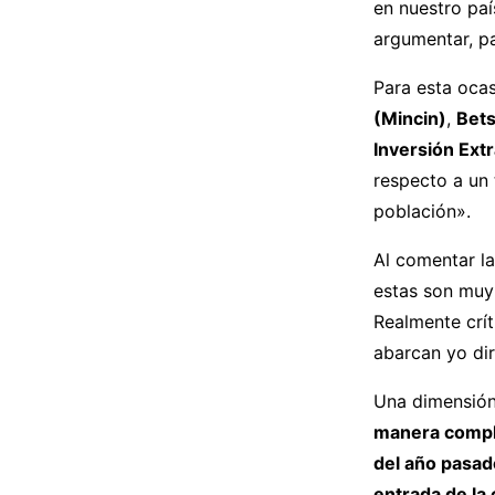
en nuestro paí
argumentar, p
Para esta oca
(Mincin)
,
Bets
Inversión Ext
respecto a un 
población».
Al comentar la
estas son muy 
Realmente crít
abarcan yo di
Una dimensión
manera comple
del año pasad
entrada de la