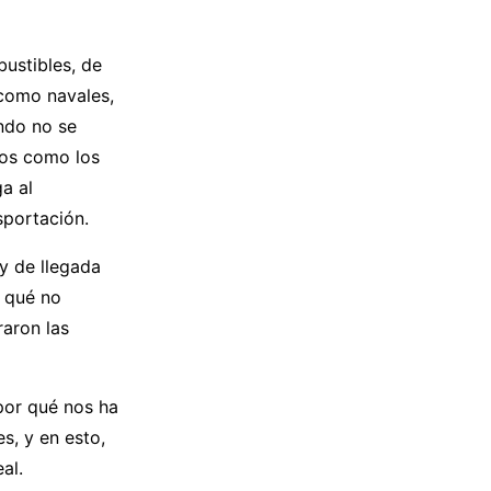
bustibles, de
 como navales,
ndo no se
dos como los
a al
sportación.
y de llegada
r qué no
raron las
por qué nos ha
s, y en esto,
al.