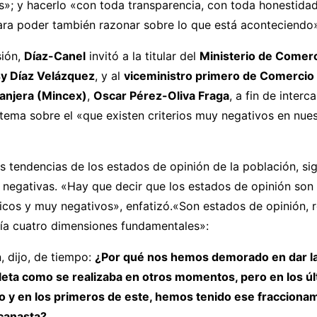
s»; y hacerlo «con toda transparencia, con toda honestida
ara poder también razonar sobre lo que está aconteciendo
sión,
Díaz-Canel
invitó a la titular del
Ministerio de Comerc
y Díaz Velázquez
, y al
viceministro primero de Comercio E
ranjera (Mincex)
,
Oscar Pérez-Oliva Fraga
, a fin de inter
tema sobre el «que existen criterios muy negativos en nues
s tendencias de los estados de opinión de la población, sig
negativas. «Hay que decir que los estados de opinión son 
icos y muy negativos», enfatizó.«Son estados de opinión, 
ría cuatro dimensiones fundamentales»:
, dijo, de tiempo:
¿Por qué nos hemos demorado en dar la
ta como se realizaba en otros momentos, pero en los ú
o y en los primeros de este, hemos tenido ese fraccionam
 canasta?