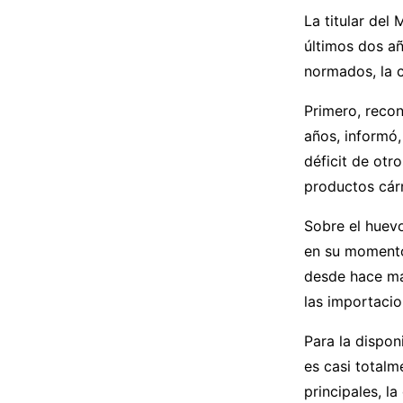
La titular del
últimos dos añ
normados, la 
Primero, reco
años, informó,
déficit de otr
productos cárn
Sobre el huevo
en su momento
desde hace más
las importacio
Para la dispon
es casi totalm
principales, l