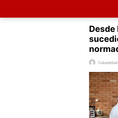
Desde 
sucedi
normad
Cubadebat