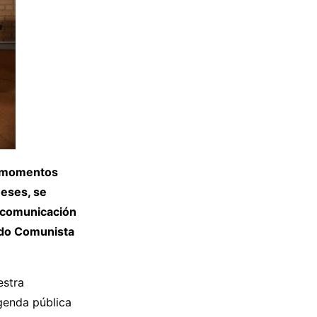
os momentos
meses, se
e comunicación
tido Comunista
estra
genda pública