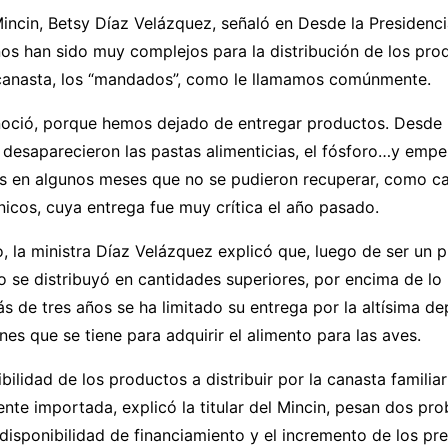
 Mincin, Betsy Díaz Velázquez, señaló en Desde la Presidenci
os han sido muy complejos para la distribución de los pro
canasta, los “mandados”, como le llamamos comúnmente.
noció, porque hemos dejado de entregar productos. Desde
 desaparecieron las pastas alimenticias, el fósforo…y emp
os en algunos meses que no se pudieron recuperar, como caf
icos, cuya entrega fue muy crítica el año pasado.
, la ministra Díaz Velázquez explicó que, luego de ser un 
 se distribuyó en cantidades superiores, por encima de lo
 de tres años se ha limitado su entrega por la altísima d
nes que se tiene para adquirir el alimento para las aves.
ibilidad de los productos a distribuir por la canasta famili
ente importada, explicó la titular del Mincin, pesan dos pr
a disponibilidad de financiamiento y el incremento de los pre