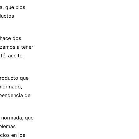
a, que «los
ductos
 hace dos
ezamos a tener
é, aceite,
producto que
 normado,
ependencia de
ar normada, que
oblemas
cios en los