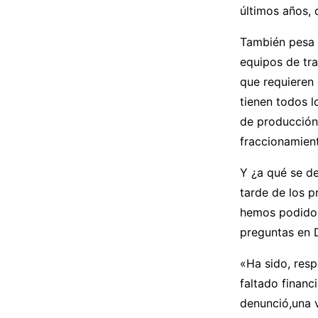
últimos años, 
También pesa m
equipos de tra
que requieren
tienen todos l
de producción 
fraccionamient
Y ¿a qué se d
tarde de los p
hemos podido 
preguntas en D
«Ha sido, resp
faltado financ
denunció,una v