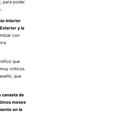
d, para poder
».
io Interior
xterior y la
cambiar con
tra
nificó que
muy críticos.
reseñó, que
 canasta de
ltimos meses
iento en la