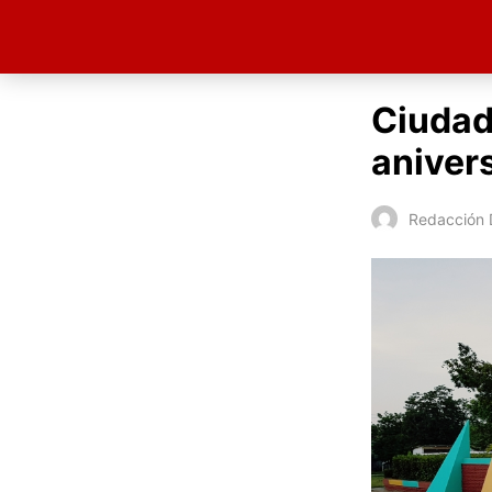
Ciudad
aniver
Redacción D