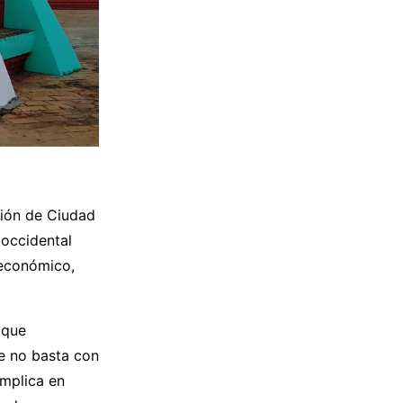
ción de Ciudad
 occidental
 económico,
 que
e no basta con
implica en