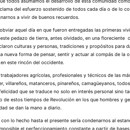
 que todos asumamos el desarrollo de esta comunidad como
clama del esfuerzo sostenido de todos cada día o de lo co
narnos a vivir de buenos recuerdos.
obviar aquel día en que fueron entregadas las primeras vi
 este pedazo de tierra, antes olvidado, en una floreciente
aron culturas y personas, tradiciones y propósitos para da
a nueva forma de pensar, sentir y actuar al compás de la 
 en este rincón del occidente.
rabajadores agrícolas, profesionales y técnicos de las má
r, villareños, matanceros, pinareños, camagüeyanos, todos
 felicidad que se traduce no solo en interés personal sino t
co de estos tiempos de Revolución en los que hombres y ge
idad se dan la mano a diario.
con lo hecho hasta el presente sería condenarnos al estan
posible el perfeccionamiento constante a partir de bases 