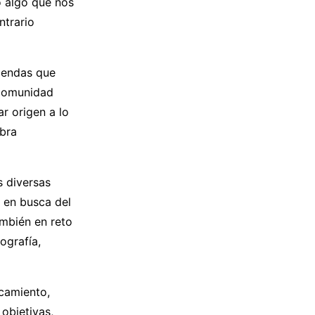
 algo que nos
ntrario
viendas que
 comunidad
r origen a lo
obra
s diversas
 en busca del
ambién en reto
ografía,
camiento,
objetivas,