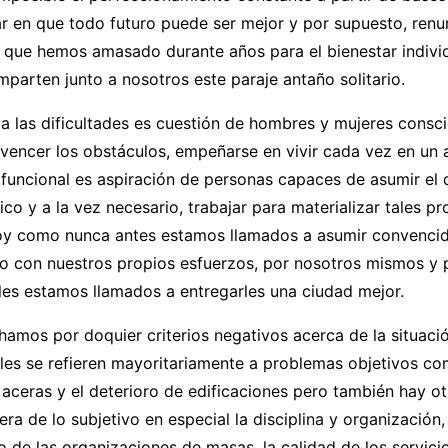
r en que todo futuro puede ser mejor y por supuesto, renu
 que hemos amasado durante años para el bienestar individu
parten junto a nosotros este paraje antaño solitario.
a las dificultades es cuestión de hombres y mujeres consc
 vencer los obstáculos, empeñarse en vivir cada vez en un
y funcional es aspiración de personas capaces de asumir el 
co y a la vez necesario, trabajar para materializar tales pr
oy como nunca antes estamos llamados a asumir convenci
lo con nuestros propios esfuerzos, por nosotros mismos y 
ales estamos llamados a entregarles una ciudad mejor.
hamos por doquier criterios negativos acerca de la situació
les se refieren mayoritariamente a problemas objetivos co
y aceras y el deterioro de edificaciones pero también hay o
era de lo subjetivo en especial la disciplina y organización,
 de las organizaciones de masas, la calidad de los servicio