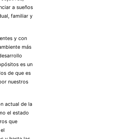
nciar a sueños
al, familiar y
ientes y con
 ambiente más
desarrollo
opósitos es un
dos de que es
por nuestros
n actual de la
mo el estado
tros que
 el
s y hasta las