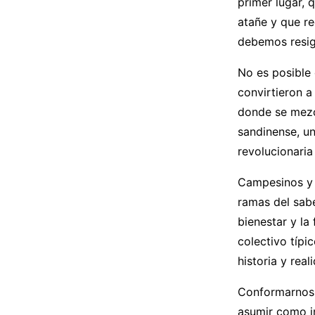
primer lugar,
atañe y que re
debemos resig
No es posible 
convirtieron a
donde se mezcl
sandinense, un
revolucionaria
Campesinos y t
ramas del sabe
bienestar y la
colectivo típi
historia y real
Conformarnos 
asumir como im