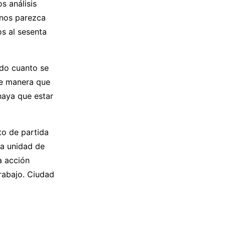
s análisis
unos parezca
s al sesenta
odo cuanto se
de manera que
haya que estar
to de partida
la unidad de
a acción
trabajo. Ciudad