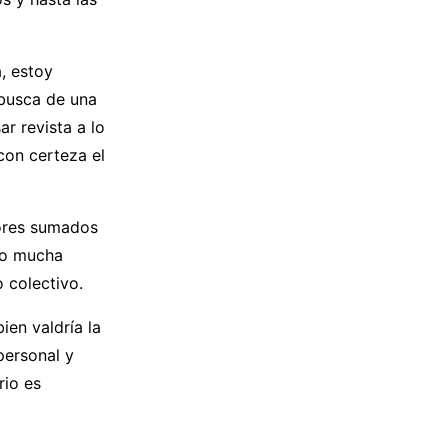
, estoy
 busca de una
r revista a lo
con certeza el
lores sumados
do mucha
 colectivo.
ien valdría la
personal y
rio es